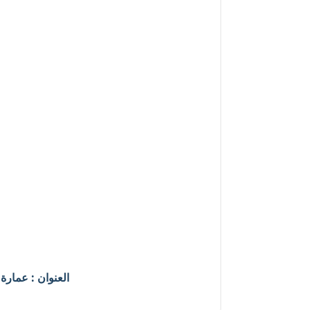
العنوان : عمارة ٥٦ عمارات صقر قريش المعادي بجوار سلم صقر ومسجد التيسير الاوتوستراد القا