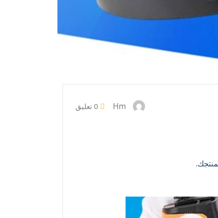
Hm
0 تعليق
منتجك.