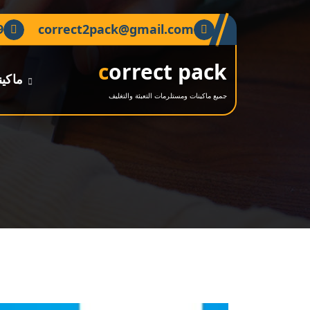
لتجاوز
لى
9
correct2pack@gmail.com
لمحتوى
correct pack
ماكين
جميع ماكينات ومستلرمات التعبئة والتغليف