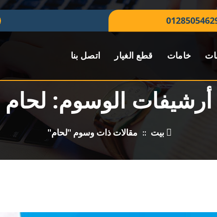
0128505462
ات
خامات
قطع الغيار
اتصل بنا
أرشيفات الوسوم: لحام
بيت
::
مقالات ذات وسوم "لحام"