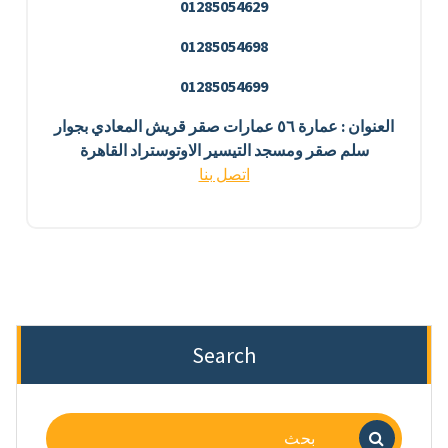
01285054629
01285054698
01285054699
العنوان : عمارة ٥٦ عمارات صقر قريش المعادي بجوار
سلم صقر ومسجد التيسير الاوتوستراد القاهرة
اتصل بنا
Search
البحث
عن: