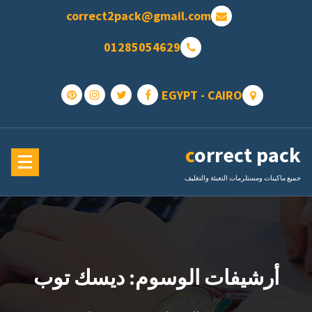
تجاوز
correct2pack@gmail.com
ى
محتوى
01285054629
EGYPT - CAIRO
correct pack
جميع ماكينات ومستلرمات التعبئة والتغليف
أرشيفات الوسوم: ديسك توب