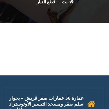
بيت
::
قطع الغيار
عمارة 56 عمارات صقر قريش – بجوار
سلم صقر ومسجد التيسير الأوتوستراد