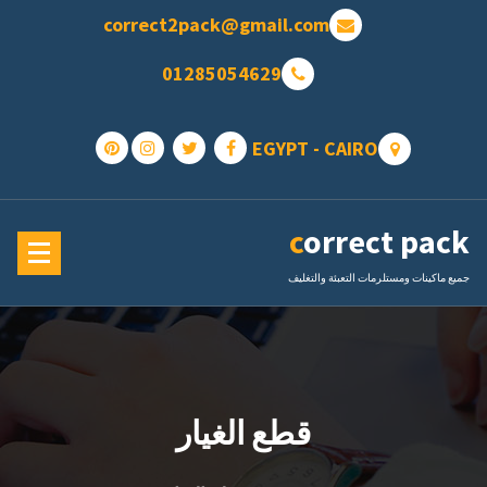
تجاوز
correct2pack@gmail.com
ى
محتوى
01285054629
EGYPT - CAIRO
correct pack
جميع ماكينات ومستلرمات التعبئة والتغليف
قطع الغيار